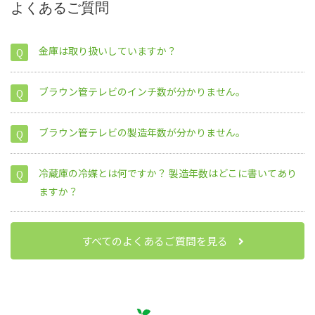
よくあるご質問
金庫は取り扱いしていますか？
ブラウン管テレビのインチ数が分かりません。
ブラウン管テレビの製造年数が分かりません。
インチ数
対角線
縦
横
冷蔵庫の冷媒とは何ですか？ 製造年数はどこに書いてあり
ますか？
14インチ
35.56cm
21.3cm
28.4cm
21インチ
53.34cm
32cm
42.7cm
すべてのよくあるご質問を見る
25インチ
63.5cm
38.1cm
50.8cm