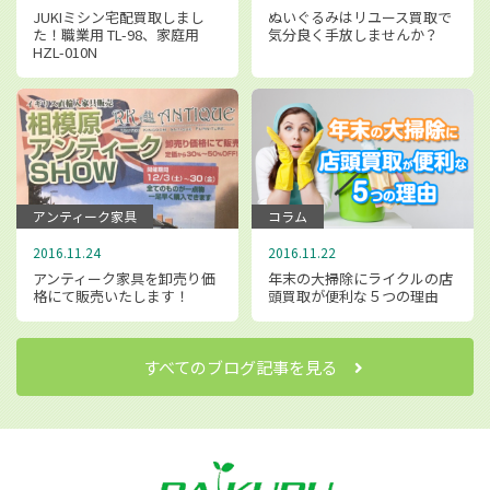
JUKIミシン宅配買取しまし
ぬいぐるみはリユース買取で
た！職業用 TL-98、家庭用
気分良く手放しませんか？
HZL-010N
アンティーク家具
コラム
2016.11.24
2016.11.22
アンティーク家具を卸売り価
年末の大掃除にライクルの店
格にて販売いたします！
頭買取が便利な５つの理由
すべてのブログ記事を見る