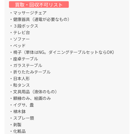
買取・回収不可リスト
・マッサージチェア
・健康器具（通電が必要なもの）
・３段ボックス
・テレビ台
・ソファー
・ベッド
・椅子（単体はNG。ダイニングテーブルセットならOK）
・座卓テーブル
・ガラステーブル
・折りたたみテーブル
・日本人形
・和タンス
・文具用品（液体のもの）
・額縁のみ、絵画のみ
・イグサ、畳
・植木鉢
・スプレー類
・剥製
・化粧品