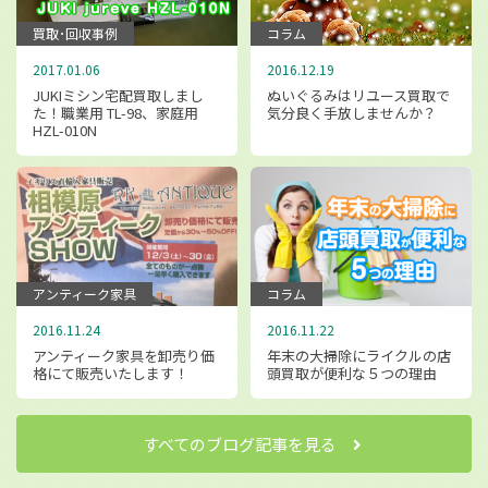
買取･回収事例
コラム
2017.01.06
2016.12.19
JUKIミシン宅配買取しまし
ぬいぐるみはリユース買取で
た！職業用 TL-98、家庭用
気分良く手放しませんか？
HZL-010N
アンティーク家具
コラム
2016.11.24
2016.11.22
アンティーク家具を卸売り価
年末の大掃除にライクルの店
格にて販売いたします！
頭買取が便利な５つの理由
すべてのブログ記事を見る