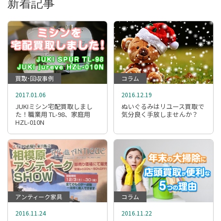
新着記事
買取･回収事例
コラム
2017.01.06
2016.12.19
JUKIミシン宅配買取しまし
ぬいぐるみはリユース買取で
た！職業用 TL-98、家庭用
気分良く手放しませんか？
HZL-010N
アンティーク家具
コラム
2016.11.24
2016.11.22