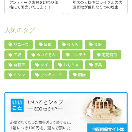
アンティーク家具を卸売り価
年末の大掃除にライクルの店
格にて販売いたします！
頭買取が便利な５つの理由
人気のタグ
リユース
買取
東大阪
食器
回収
ぬいぐるみ
コンテナ
宅配買取
自転車
タイ
おもちゃ
家具
ミシン
アンティーク
額縁