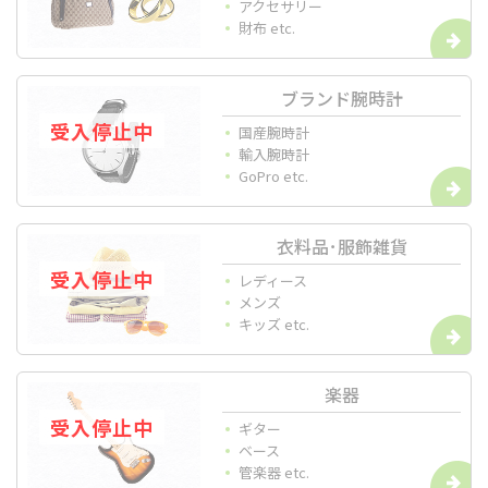
アクセサリー
財布 etc.
ブランド腕時計
国産腕時計
輸入腕時計
GoPro etc.
衣料品･服飾雑貨
レディース
メンズ
キッズ etc.
楽器
ギター
ベース
管楽器 etc.